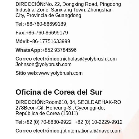
DIRECCIÓN:
No. 22, Dongxing Road, Pingdong
Industrial Zone, Sanxiang Town, Zhongshan
City, Provincia de Guangdong
Tel:
+86-760-86699189
Fax:
+86-760-86699179
Móvil:
+86-17751633999
WhatsApp:
+852 93784596
Correo electrónico:
nicholas@yolybrush.com
Johnson@yolybrush.com
Sitio web:
www.yolybrush.com
Oficina de Corea del Sur
DIRECCIÓN:
Room610, 34, SEOLDAEHAK-RO
278Beon-Gil, Heheung-Si, Gyeonggi-do,
República de Corea (15011)
Tel:
+82 (0) 70-8830-9922
+82 (0) 10-2229-9912
Correo electrónico:
jbtinternational@naver.com